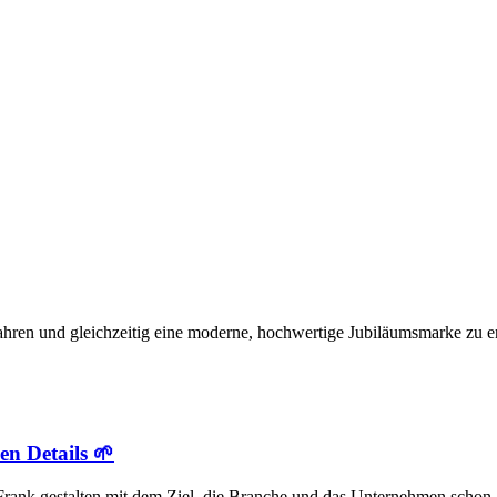
wahren und gleichzeitig eine moderne, hochwertige Jubiläumsmarke zu e
en Details 🌱
ng Frank gestalten mit dem Ziel, die Branche und das Unternehmen schon 