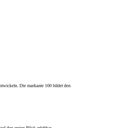
ntwickeln. Die markante 100 bildet den
auf den ersten Blick erlebbar