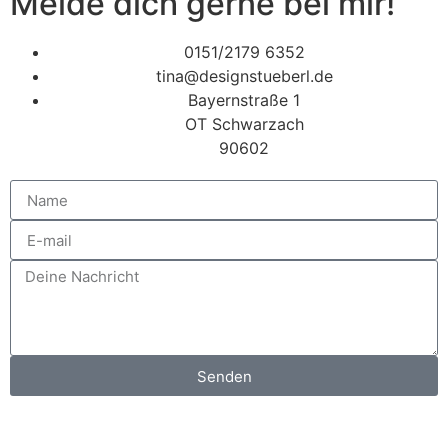
Melde dich gerne bei mir!
0151/2179 6352
tina@designstueberl.de
Bayernstraße 1
OT Schwarzach
90602
Senden