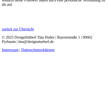
sondern deine Follower bauen auch eine persönliche Verbindung zu
dir auf.
zurück zur Übersicht
© 2025 DesignStüberl Tina Huber | Bayernstraße 1 | 90602
Pyrbaum | tina@designstueberl.de
Impressum
|
Datenschutzerklärung