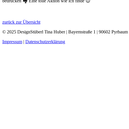
bedrucken 🏘️ Eine tolle Aktion wie ich finde 😍
zurück zur Übersicht
© 2025 DesignStüberl Tina Huber | Bayernstraße 1 | 90602 Pyrbaum 
Impressum
|
Datenschutzerklärung