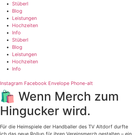
Zum
Stüberl
Inhalt
Blog
springen
Leistungen
Hochzeiten
Info
Stüberl
Blog
Leistungen
Hochzeiten
Info
Instagram
Facebook
Envelope
Phone-alt
🛍️ Wenn Merch zum
Hingucker wird.
Für die Heimspiele der Handballer des TV Altdorf durfte
ich das neue Rollup für ihren Vereinsmerch gestalten – ein